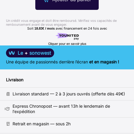
Un crédit vous engage et doit être remboursé. Vérifiez vos capacités de
remboursement avant de vous engager.
Soit
avec financement en
24
fois avec
18.83€ / mois
Cliquer pour en savoir plus
Le
+
sonowest
Une équipe de passionnés derrière l’écran
et en magasin !
Livraison
Livraison standard — 2 à 3 jours ouvrés (offerte dès 49€)
Express Chronopost — avant 13h le lendemain de
l'expédition
Retrait en magasin — sous 2h