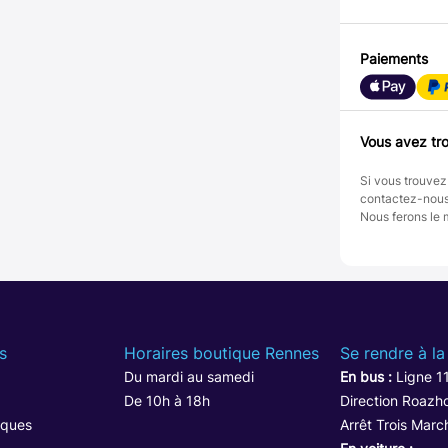
Paiements
Vous avez tro
Si vous trouvez
contactez-nou
Nous ferons le 
s
Horaires boutique Rennes
Se rendre à la
Du mardi au samedi
En bus :
Ligne 1
De 10h à 18h
Direction Roazho
iques
Arrêt Trois Marc