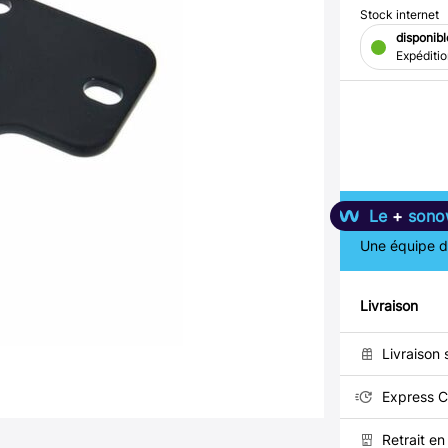
Stock internet
disponibl
Expéditi
Le
+
sono
Une équipe de
Livraison
Livraison 
Express C
Retrait e