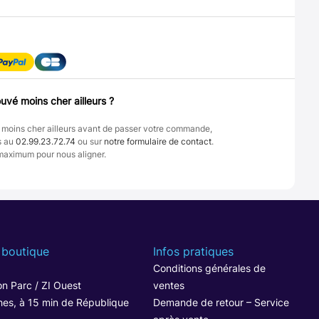
uvé moins cher ailleurs ?
 moins cher ailleurs avant de passer votre commande,
s au
02.99.23.72.74
ou sur
notre formulaire de contact
.
maximum pour nous aligner.
 boutique
Infos pratiques
1
Conditions générales de
n Parc / ZI Ouest
ventes
hes, à 15 min de République
Demande de retour – Service