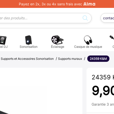
Payez en 2x, 3x ou 4x sans frais avec
conta
iel DJ
Sonorisation
Éclairage
Casque de musique
/
/
/
ge DJ
ffets voix
Percuss
Supports et Accessoires Sonorisation
Supports muraux
24359 K&M
ordes autres instruments
Accessoi
24359
erchandising
9,9
ièces détachées pour guitares et basses
Garantie 3 a
atteries