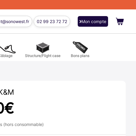
ct@sonowest.fr
02 99 23 72 72
Mon compte
Câblage
Structure/Flight case
Bons plans
ions
res batterie et percussion
 K&M
0
€
ns (hors consommable)