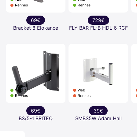
Rennes
Rennes
69€
729€
Bracket 8 Elokance
FLY BAR FL-B HDL 6 RCF
Web
Web
Rennes
Rennes
69€
39€
BS/5-1 BRITEQ
SMBS5W Adam Hall