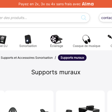
Payez en 2x, 3x ou 4x sans frais avec
conta
iel DJ
Sonorisation
Éclairage
Casque de musique
/
/
ge DJ
ffets voix
Percuss
Supports et Accessoires Sonorisation
Supports muraux
ordes autres instruments
Accessoi
Supports muraux
erchandising
ièces détachées pour guitares et basses
atteries