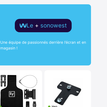
Le
+
sonowest
Une équipe de passionnés derrière l’écran et en
magasin !
Web
Web