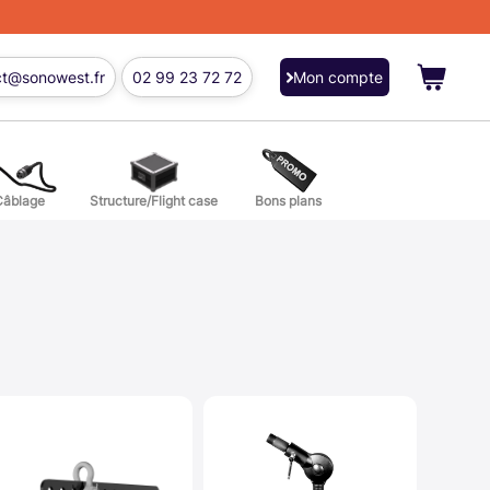
ct@sonowest.fr
02 99 23 72 72
Mon compte
Câblage
Structure/Flight case
Bons plans
ions
res batterie et percussion