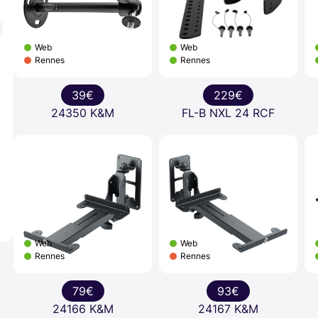
Web
Web
Rennes
Rennes
39€
229€
24350 K&M
FL-B NXL 24 RCF
Web
Web
Rennes
Rennes
79€
93€
24166 K&M
24167 K&M