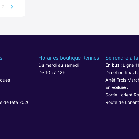
2
s
Horaires boutique Rennes
Se rendre à la
Du mardi au samedi
En bus :
Ligne 1
De 10h à 18h
Direction Roazho
iques
Arrêt Trois Marc
En voiture :
Sortie Lorient R
s de l’été 2026
Route de Lorient