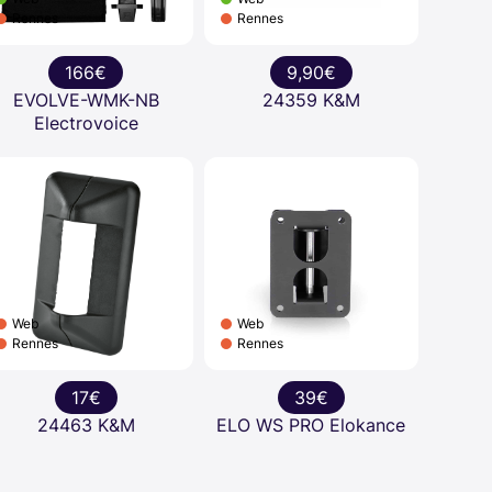
Rennes
Rennes
166€
9,90€
EVOLVE-WMK-NB
24359 K&M
Electrovoice
Web
Web
Rennes
Rennes
17€
39€
24463 K&M
ELO WS PRO Elokance