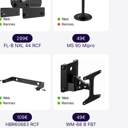
Web
Web
Rennes
Rennes
299€
49€
FL-B NXL 44 RCF
MS 90 Mipro
Web
Web
Rennes
Rennes
109€
49€
HBR60683 RCF
WM-68 B FBT