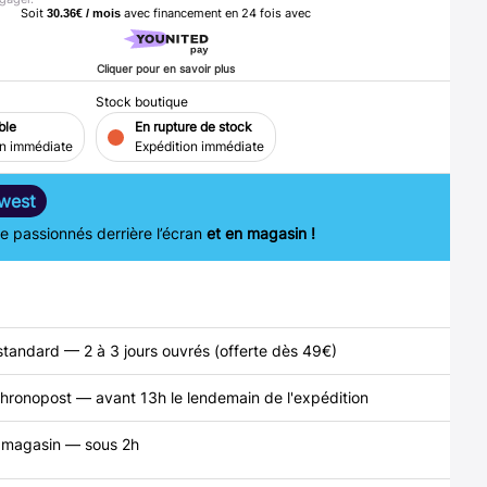
Soit
avec financement en
24
fois avec
30.36€ / mois
Cliquer pour en savoir plus
Stock boutique
ble
En rupture de stock
on immédiate
Expédition immédiate
west
 passionnés derrière l’écran
et en magasin !
standard — 2 à 3 jours ouvrés (offerte dès 49€)
hronopost — avant 13h le lendemain de l'expédition
n magasin — sous 2h