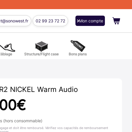
ct@sonowest.fr
02 99 23 72 72
Mon compte
Câblage
Structure/Flight case
Bons plans
ions
res batterie et percussion
R2 NICKEL Warm Audio
,00
€
ns (hors consommable)
ngage et doit être remboursé. Vérifiez vos capacités de remboursement
gager.