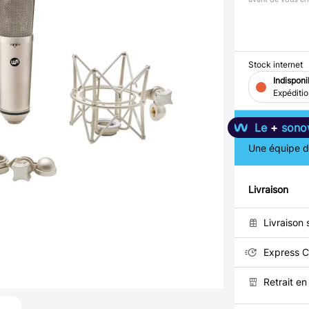
Stock internet
Indisponi
Expéditi
Le
+
sono
Une équipe de
Livraison
Livraison 
Express C
Retrait e