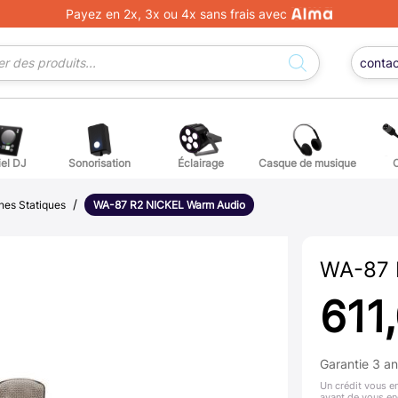
Payez en 2x, 3x ou 4x sans frais avec
conta
iel DJ
Sonorisation
Éclairage
Casque de musique
/
ge DJ
ffets voix
Percuss
es Statiques
WA-87 R2 NICKEL Warm Audio
ordes autres instruments
Accessoi
WA-87 
erchandising
611
ièces détachées pour guitares et basses
Garantie 3 a
atteries
Un crédit vous e
avant de vous en