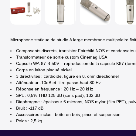
Microphone statique de studio à large membrane multipolaire finit
Composants discrets, transistor Fairchild NOS et condensate
Transformateur de sortie custom Cinemag USA
Capsule WA-87-B-50V – reproduction de la capsule K87 (termin
Corps en laiton plaqué nickel
3 directivités : cardioïde, figure en 8, omnidirectionnel
Atténuateur -10dB et filtre passe-haut 80 Hz
Réponse en fréquence : 20 Hz – 20 kHz
SPL : 0,5% THD 125 dB (sans pad), 132 dB
Diaphragme : épaisseur 6 microns, NOS mylar (film PET), pulvé
Bruit : -117 dB
Accessoires inclus : boîte en bois, pince et suspension
Poids : 2,5 kg