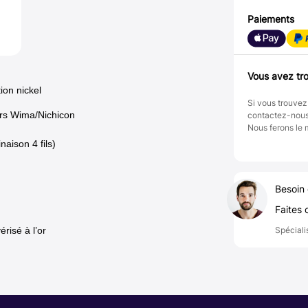
Paiements
Vous avez tro
ion nickel
Si vous trouvez
urs Wima/Nichicon
contactez-nou
Nous ferons le 
aison 4 fils)
Besoin 
Faites 
risé à l’or
Spéciali