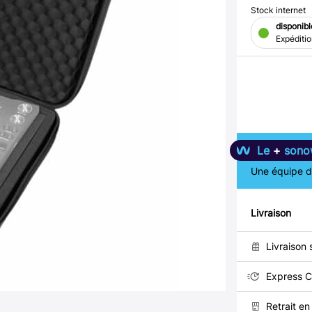
Stock internet
disponibl
Expéditi
Le
+
sono
Une équipe de
Livraison
Livraison 
Express C
Retrait e