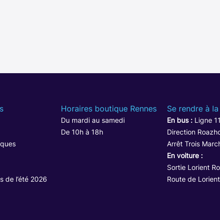
s
Horaires boutique Rennes
Se rendre à la
Du mardi au samedi
En bus :
Ligne 1
De 10h à 18h
Direction Roazho
iques
Arrêt Trois Marc
En voiture :
Sortie Lorient R
s de l’été 2026
Route de Lorient