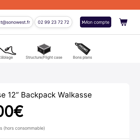
ct@sonowest.fr
02 99 23 72 72
Mon compte
Câblage
Structure/Flight case
Bons plans
ions
res batterie et percussion
se 12” Backpack Walkasse
00
€
ns (hors consommable)