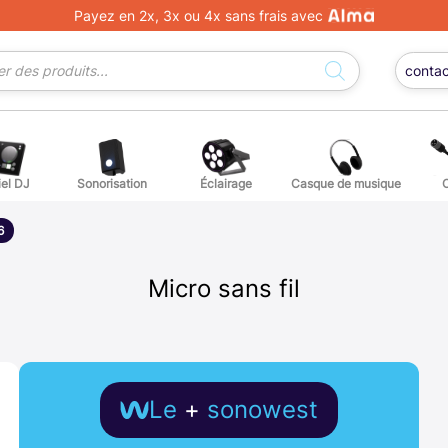
Payez en 2x, 3x ou 4x sans frais avec
conta
iel DJ
Sonorisation
Éclairage
Casque de musique
ge DJ
ffets voix
Percuss
6
ordes autres instruments
Accessoi
Micro sans fil
erchandising
ièces détachées pour guitares et basses
Le
+
sonowest
atteries