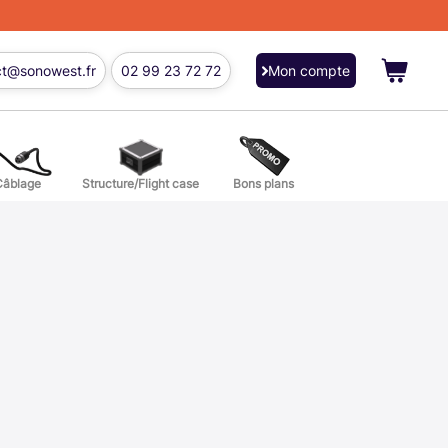
ct@sonowest.fr
02 99 23 72 72
Mon compte
Câblage
Structure/Flight case
Bons plans
ions
res batterie et percussion