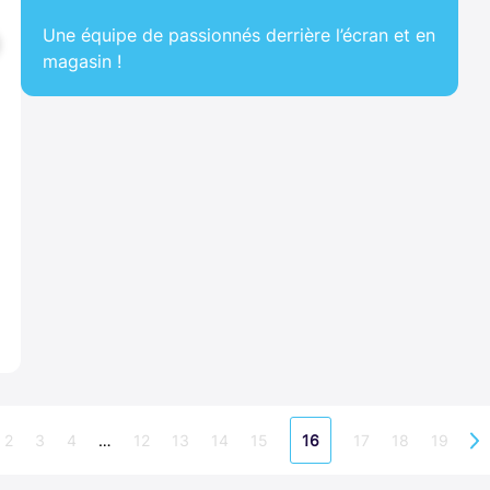
Une équipe de passionnés derrière l’écran et en
magasin !
2
3
4
12
13
14
15
17
18
19
…
16