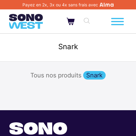
Payez en 2x, 3x ou 4x sans frais avec
Snark
Tous nos produits
Snark